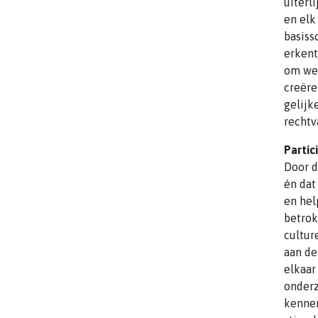
uiterl
en elk
basiss
erkent
om wed
creëre
gelijk
rechtv
Partic
Door d
én dat
en hel
betrok
cultur
aan de
elkaar
onderz
kennen