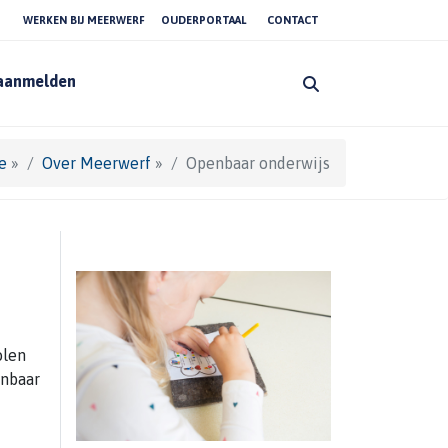
WERKEN BIJ MEERWERF
OUDERPORTAAL
CONTACT
 aanmelden
e
»
Over Meerwerf
»
Openbaar onderwijs
olen
enbaar