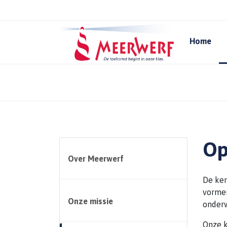
Home
Op
Over Meerwerf
De ker
vormen
Onze missie
onderw
Onze k