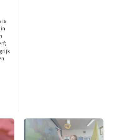
 is
 in
n
rf;
grijk
en