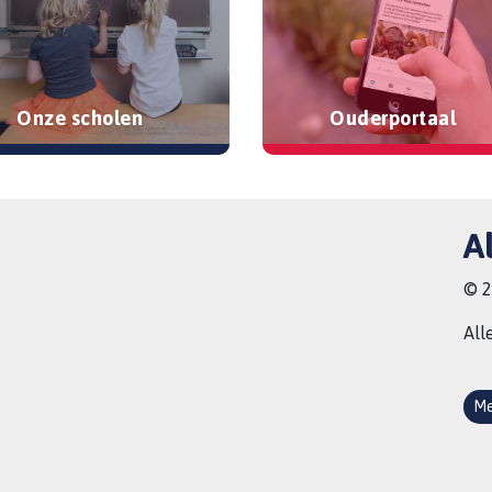
Onze scholen
Ouderportaal
A
© 2
All
Me