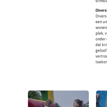
stimul
Divers
Divers
een un
wonen,
plek, 
onder 
dat ki
geloof
vertro
toekom