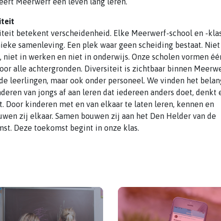
eert Meerwerf een leven lang leren.
iteit
iteit betekent verscheidenheid. Elke Meerwerf-school en -klas
ieke samenleving. Een plek waar geen scheiding bestaat. Niet
 niet in werken en niet in onderwijs. Onze scholen vormen éé
voor alle achtergronden. Diversiteit is zichtbaar binnen Meerwe
de leerlingen, maar ook onder personeel. We vinden het belan
nderen van jongs af aan leren dat iedereen anders doet, denkt 
t. Door kinderen met en van elkaar te laten leren, kennen en
uwen zij elkaar. Samen bouwen zij aan het Den Helder van de
st. Deze toekomst begint in onze klas.