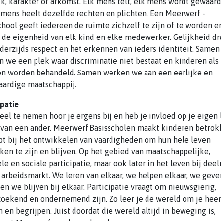
ijk, karakter of afkomst. Elk mens telt, elk mens wordt gewaar
 mens heeft dezelfde rechten en plichten. Een Meerwerf -
chool geeft iedereen de ruimte zichzelf te zijn of te worden e
 de eigenheid van elk kind en elke medewerker. Gelijkheid dr
erzijds respect en het erkennen van ieders identiteit. Samen
n we een plek waar discriminatie niet bestaat en kinderen als
en worden behandeld. Samen werken we aan een eerlijke en
aardige maatschappij.
ipatie
eel te nemen hoor je ergens bij en heb je invloed op je eigen
 van een ander. Meerwerf ­Basisscholen maakt kinderen betro
pt bij het ontwikkelen van vaardigheden om hun hele leven
ken te zijn en blijven. Op het gebied van maatschappelijke,
ele en sociale participatie, maar ook later in het leven bij de
 arbeidsmarkt. We leren van elkaar, we helpen elkaar, we gev
 en we blijven bij elkaar. Participatie vraagt om nieuwsgierig,
oekend en ondernemend zijn. Zo leer je de wereld om je hee
 en begrijpen. Juist doordat die wereld altijd in beweging is,