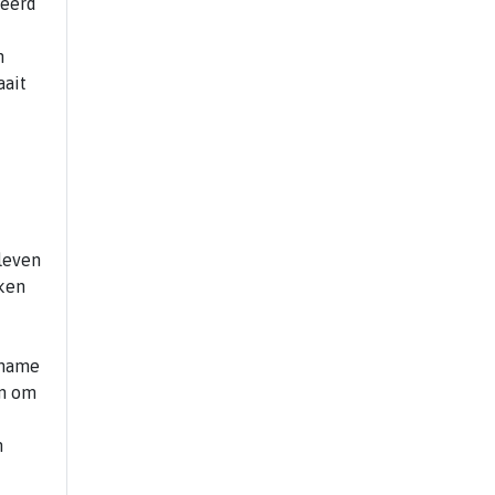
deerd
n
aait
 leven
kken
elname
en om
n