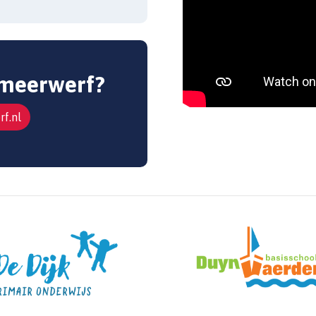
 meerwerf?
f.nl