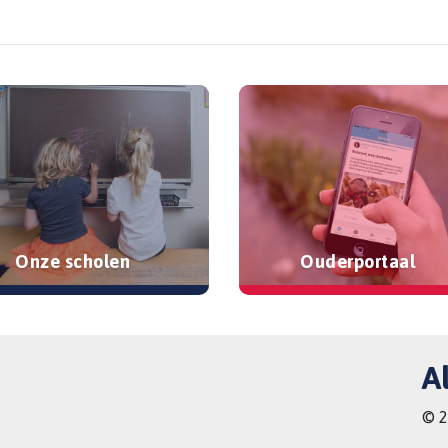
Onze scholen
Ouderportaal
A
© 2