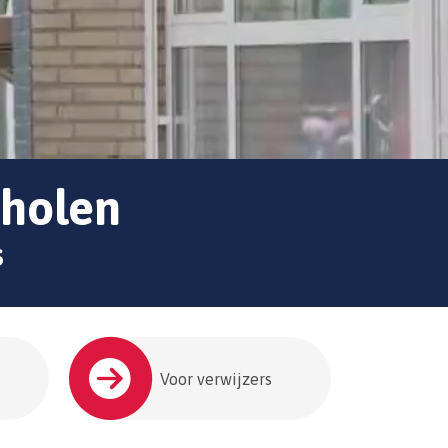
cholen
s
Voor verwijzers